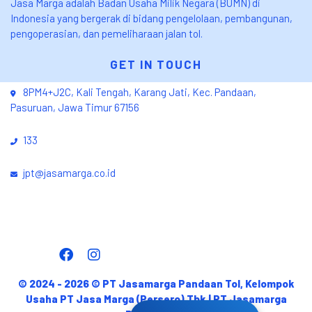
Jasa Marga adalah Badan Usaha Milik Negara (BUMN) di
Indonesia yang bergerak di bidang pengelolaan, pembangunan,
pengoperasian, dan pemeliharaan jalan tol.
GET IN TOUCH
8PM4+J2C, Kali Tengah, Karang Jati, Kec. Pandaan,
Pasuruan, Jawa Timur 67156
133
jpt@jasamarga.co.id
© 2024 -
2026
© PT Jasamarga Pandaan Tol, Kelompok
Usaha PT Jasa Marga (Persero) Tbk | PT Jasamarga