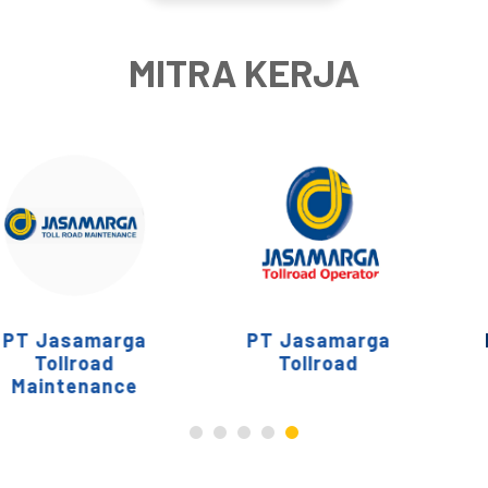
MITRA KERJA
amarga
PT Jasamarga
PT Mult
road
Tollroad
enance