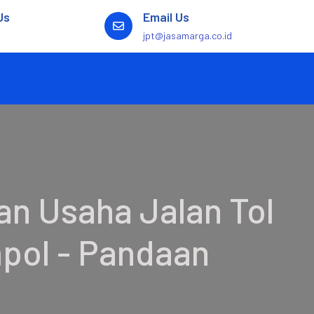
Us
Email Us
jpt@jasamarga.co.id
n Usaha Jalan Tol
mpol - Pandaan